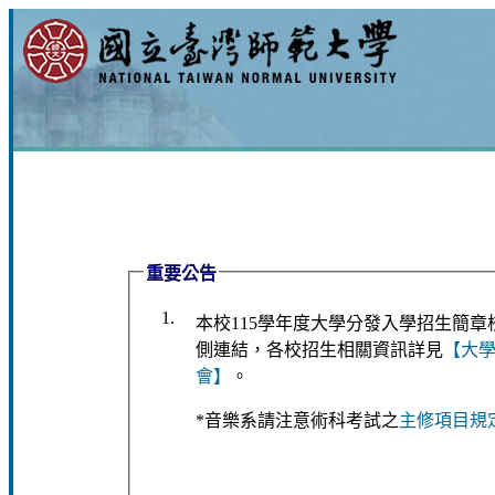
重要公告
1.
本校115學年度大學分發入學招生簡
側連結，各校招生相關資訊詳見
【大
會】
。
*音樂系請注意術科考試之
主修項目規